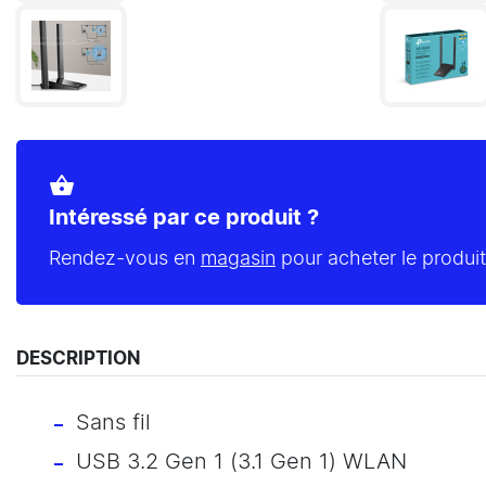
shopping_basket
Intéressé par ce produit ?
Rendez-vous en
magasin
pour acheter le produit
DESCRIPTION
Sans fil
USB 3.2 Gen 1 (3.1 Gen 1) WLAN