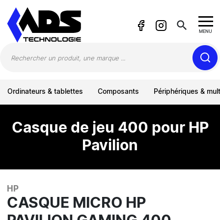
Panneau de gestion des cookies
search
MENU
Ordinateurs & tablettes
Composants
Périphériques & mul
Casque de jeu 400 pour HP
Pavilion
HP
CASQUE MICRO HP