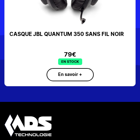
IR
CASQUE GAMING ASUS ROG DELTA AVEC FIL
BLACK PN : 90YH02K0-B2UA00
199€
EN STOCK
En savoir +