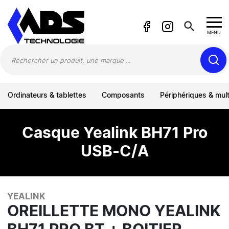
Panneau de gestion des cookies
search
MENU
Ordinateurs & tablettes
Composants
Périphériques & mul
Casque Yealink BH71 Pro
USB-C/A
YEALINK
OREILLETTE MONO YEALINK