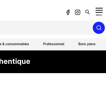
search
MENU
ue & consommables
Professionnel
Bons plans
thentique