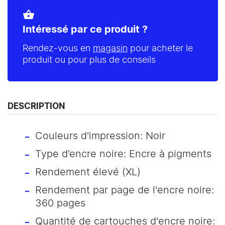
shopping_basket
Intéressé par ce produit ?
Rendez-vous en
magasin
pour acheter le
produit ou pour plus de conseils
DESCRIPTION
Couleurs d'impression: Noir
Type d’encre noire: Encre à pigments
Rendement élevé (XL)
Rendement par page de l'encre noire:
360 pages
Quantité de cartouches d'encre noire: