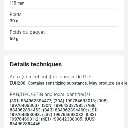
115 mm
Poids
30 g
Poids du paquet
50 g
Détails techniques
Autre(s) mention(s) de danger de l'UE
EUH208: Contains sensitizing substance. May produce an aller
EAN/UPC/GTIN and local identifier(s)
(301) 884962894477; (30A) 199764693013; (30B)
199764693037; (30N) 199642337985; (ABE)
884962894453; (BA3) 884962894460; (LS1)
199764693068; (LS2) 199764693082; (LS3)
199764693112; (NE1) 199642338005; (UUS)
884962894446