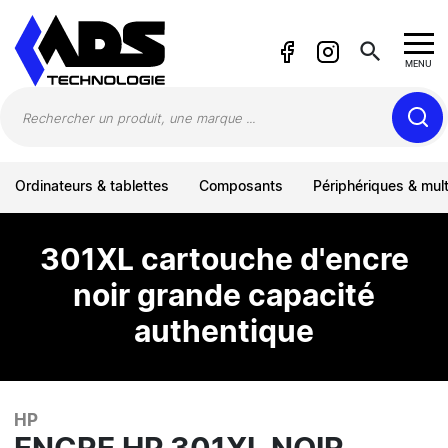
Panneau de gestion des cookies
search
MENU
Ordinateurs & tablettes
Composants
Périphériques & mul
301XL cartouche d'encre
noir grande capacité
authentique
HP