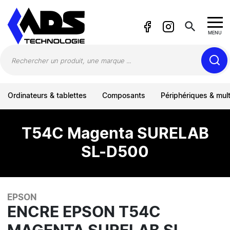
Panneau de gestion des cookies
search
MENU
Ordinateurs & tablettes
Composants
Périphériques & mul
T54C Magenta SURELAB
SL-D500
EPSON
ENCRE EPSON T54C