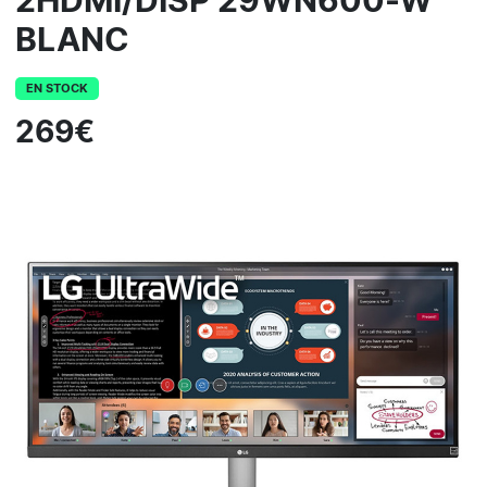
2HDMI/DISP 29WN600-W
BLANC
EN STOCK
269€