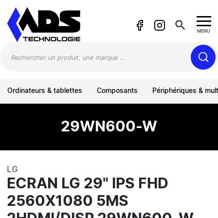
Panneau de gestion des cookies
search
MENU
Ordinateurs & tablettes
Composants
Périphériques & mul
29WN600-W
LG
ECRAN LG 29" IPS FHD
2560X1080 5MS