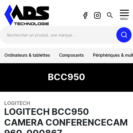
Panneau de gestion des cookies
search
MENU
Ordinateurs & tablettes
Composants
Périphériques & mul
BCC950
LOGITECH
LOGITECH BCC950
CAMERA CONFERENCECAM