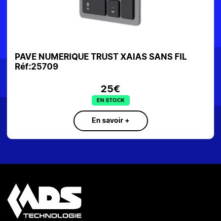
 FIL
CLAVIER+SOURIS LOGITECH MK295 BL
55€
EN STOCK
En savoir +