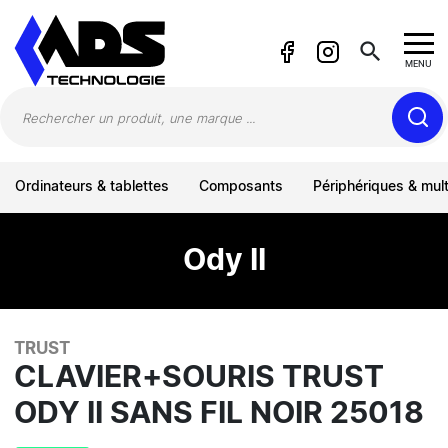
Panneau de gestion des cookies
search
MENU
Ordinateurs & tablettes
Composants
Périphériques & mul
Ody II
TRUST
CLAVIER+SOURIS TRUST
ODY II SANS FIL NOIR 25018