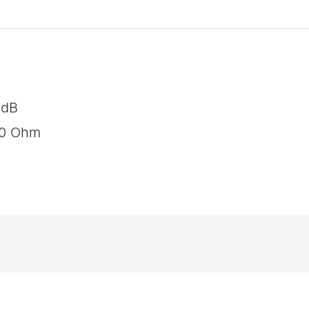
 dB
00 Ohm