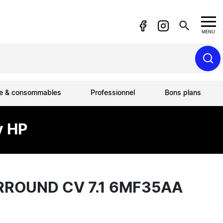
search
MENU
ue & consommables
Professionnel
Bons plans
y HP
RROUND CV 7.1 6MF35AA