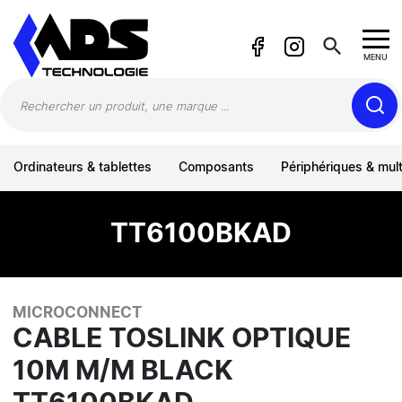
Panneau de gestion des cookies
search
MENU
Ordinateurs & tablettes
Composants
Périphériques & mul
TT6100BKAD
MICROCONNECT
CABLE TOSLINK OPTIQUE
10M M/M BLACK