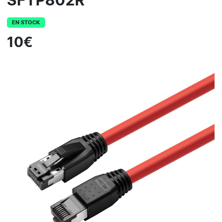
SFTP802R
EN STOCK
10€