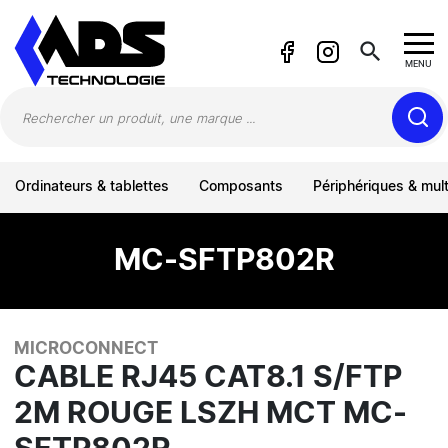
Panneau de gestion des cookies
search
MENU
Ordinateurs & tablettes
Composants
Périphériques & mul
MC-SFTP802R
MICROCONNECT
CABLE RJ45 CAT8.1 S/FTP
2M ROUGE LSZH MCT MC-