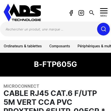
Panneau de gestion des cookies
search
MENU
Ordinateurs & tablettes
Composants
Périphériques & mul
B-FTP605G
MICROCONNECT
CABLE RJ45 CAT.6 F/UTP
5M VERT CCA PVC