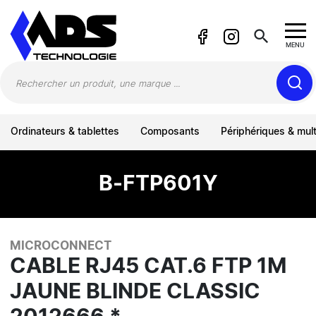
Panneau de gestion des cookies
search
MENU
Ordinateurs & tablettes
Composants
Périphériques & mul
B-FTP601Y
MICROCONNECT
CABLE RJ45 CAT.6 FTP 1M
JAUNE BLINDE CLASSIC