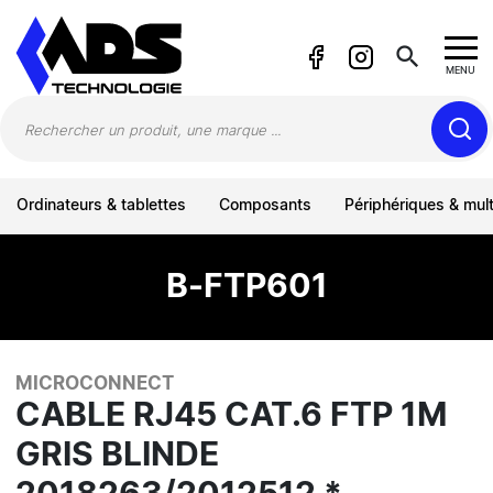
Panneau de gestion des cookies
search
MENU
Ordinateurs & tablettes
Composants
Périphériques & mul
B-FTP601
MICROCONNECT
CABLE RJ45 CAT.6 FTP 1M
GRIS BLINDE