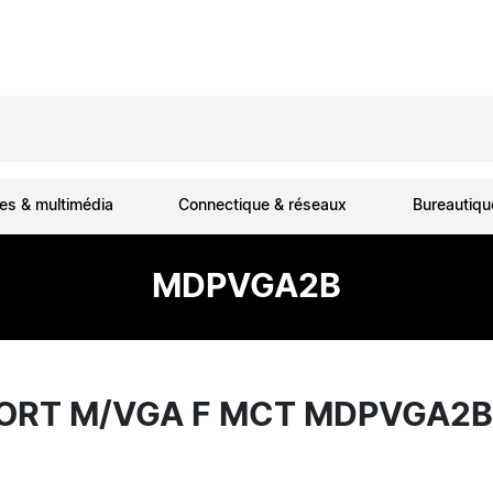
es & multimédia
Connectique & réseaux
Bureautiq
MDPVGA2B
PORT M/VGA F MCT MDPVGA2