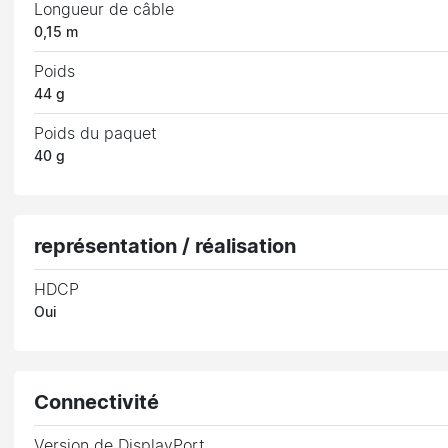
Longueur de câble
0,15 m
Poids
44 g
Poids du paquet
40 g
représentation / réalisation
HDCP
Oui
Connectivité
Version de DisplayPort