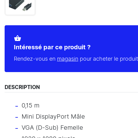
shopping_basket
Intéressé par ce produit ?
Rendez-vous en
magasin
pour acheter le produit
DESCRIPTION
0,15 m
Mini DisplayPort Mâle
VGA (D-Sub) Femelle