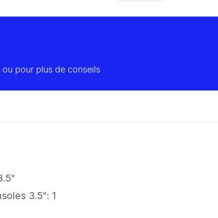
 ou pour plus de conseils
3.5"
oles 3.5": 1