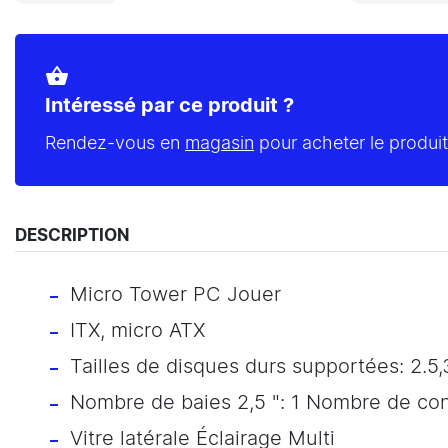
shopping_basket
Intéressé par ce produit ?
Rendez-vous en
magasin
pour acheter le produit
DESCRIPTION
Micro Tower PC Jouer
ITX, micro ATX
Tailles de disques durs supportées: 2.5,
Nombre de baies 2,5 ": 1 Nombre de cons
Vitre latérale Éclairage Multi