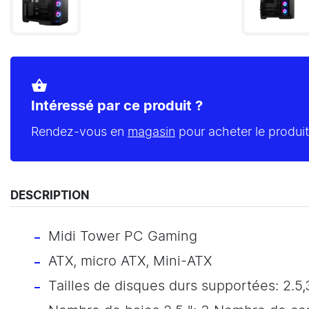
shopping_basket
Intéressé par ce produit ?
Rendez-vous en
magasin
pour acheter le produit
DESCRIPTION
Midi Tower PC Gaming
ATX, micro ATX, Mini-ATX
Tailles de disques durs supportées: 2.5,