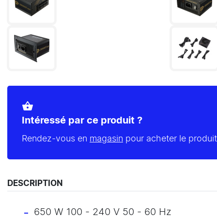
shopping_basket
Intéressé par ce produit ?
Rendez-vous en
magasin
pour acheter le produit
DESCRIPTION
650 W 100 - 240 V 50 - 60 Hz