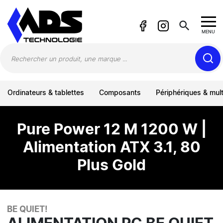
Panneau de gestion des cookies
search
MENU
Ordinateurs & tablettes
Composants
Périphériques & mul
Pure Power 12 M 1200 W |
Alimentation ATX 3.1, 80
Plus Gold
BE QUIET!