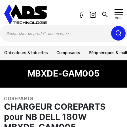
Panneau de gestion des cookies
search
MENU
Ordinateurs & tablettes
Composants
Périphériques & mul
MBXDE-GAM005
COREPARTS
CHARGEUR COREPARTS
pour NB DELL 180W