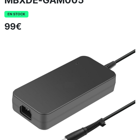
MBXDE-GAM005
EN STOCK
99€