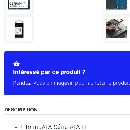
shopping_basket
Intéressé par ce produit ?
Rendez-vous en
magasin
pour acheter le produit
DESCRIPTION
1 To mSATA Série ATA III