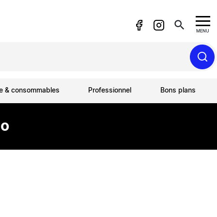
search
MENU
ue & consommables
Professionnel
Bons plans
Go