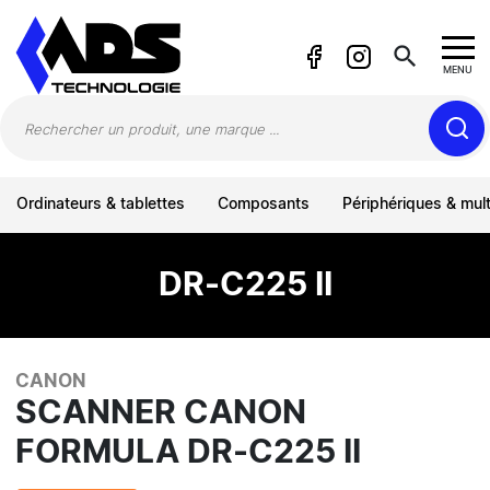
Panneau de gestion des cookies
search
MENU
Ordinateurs & tablettes
Composants
Périphériques & mul
DR-C225 II
CANON
SCANNER CANON
FORMULA DR-C225 II