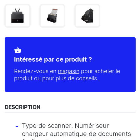
shopping_basket
Intéressé par ce produit ?
Rendez-vous en
magasin
pour acheter le
produit ou pour plus de conseils
DESCRIPTION
Type de scanner: Numériseur
chargeur automatique de documents