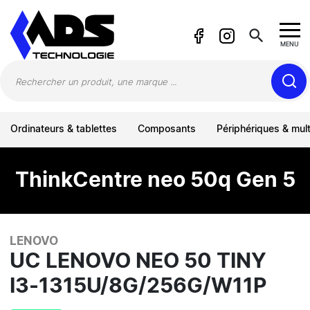
Panneau de gestion des cookies
search
MENU
Ordinateurs & tablettes
Composants
Périphériques & mul
ThinkCentre neo 50q Gen 5
LENOVO
UC LENOVO NEO 50 TINY
I3-1315U/8G/256G/W11P