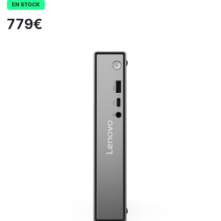
EN STOCK
779€