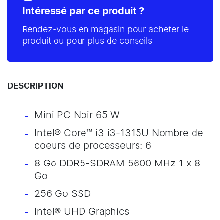
Intéressé par ce produit ?
Rendez-vous en
magasin
pour acheter le
produit ou pour plus de conseils
DESCRIPTION
Mini PC Noir 65 W
Intel® Core™ i3 i3-1315U Nombre de
coeurs de processeurs: 6
8 Go DDR5-SDRAM 5600 MHz 1 x 8
Go
256 Go SSD
Intel® UHD Graphics