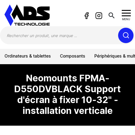
Panneau de gestion des cookies
search
MENU
Ordinateurs & tablettes
Composants
Périphériques & mul
Neomounts FPMA-
D550DVBLACK Support
d'écran à fixer 10-32" -
installation verticale