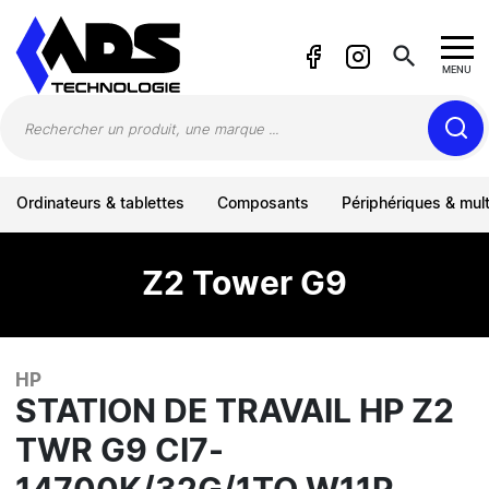
Panneau de gestion des cookies
search
MENU
Ordinateurs & tablettes
Composants
Périphériques & mul
Z2 Tower G9
HP
STATION DE TRAVAIL HP Z2
TWR G9 CI7-