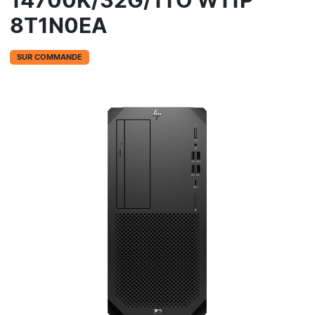
14700K/32G/1TO W11P
8T1N0EA
SUR COMMANDE