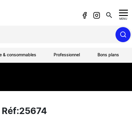
search
MENU
ue & consommables
Professionnel
Bons plans
 Réf:25674