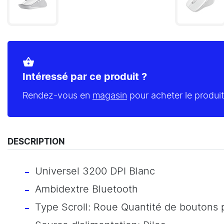
shopping_basket
Intéressé par ce produit ?
Rendez-vous en
magasin
pour acheter le produit
DESCRIPTION
Universel 3200 DPI Blanc
Ambidextre Bluetooth
Type Scroll: Roue Quantité de boutons