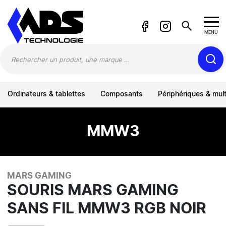
Panneau de gestion des cookies
search
MENU
Ordinateurs & tablettes
Composants
Périphériques & mul
MMW3
MARS GAMING
SOURIS MARS GAMING
SANS FIL MMW3 RGB NOIR