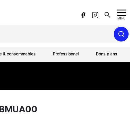
search
MENU
ue & consommables
Professionnel
Bons plans
0-BMUA00