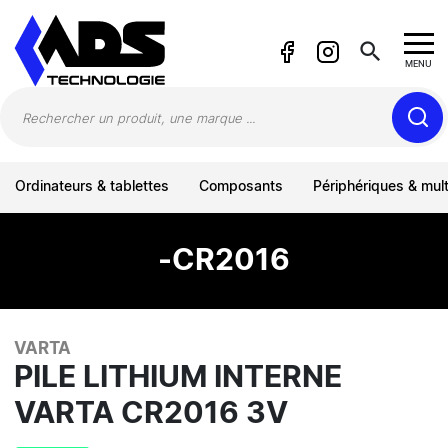
Panneau de gestion des cookies
search
MENU
Ordinateurs & tablettes
Composants
Périphériques & mul
-CR2016
VARTA
PILE LITHIUM INTERNE
VARTA CR2016 3V