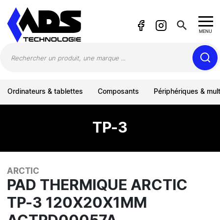
Panneau de gestion des cookies
search
MENU
Ordinateurs & tablettes
Composants
Périphériques & mul
TP-3
ARCTIC
PAD THERMIQUE ARCTIC
TP-3 120X20X1MM