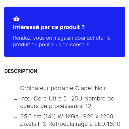
shopping_basket
Intéressé par ce produit ?
Rendez-vous en
magasin
pour acheter le
produit ou pour plus de conseils
DESCRIPTION
Ordinateur portable Clapet Noir
Intel Core Ultra 5 125U Nombre de
coeurs de processeurs: 12
35,6 cm (14") WUXGA 1920 x 1200
pixels IPS Rétroéclairage à LED 16:10