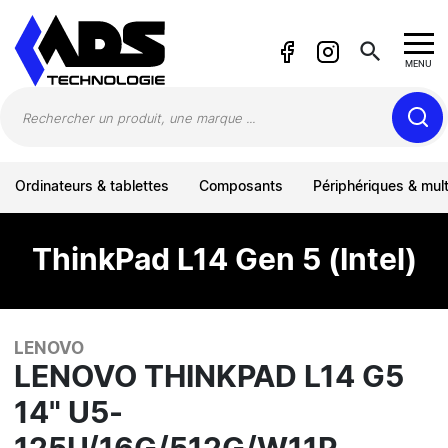
Panneau de gestion des cookies
search
MENU
Ordinateurs & tablettes
Composants
Périphériques & mul
ThinkPad L14 Gen 5 (Intel)
LENOVO
LENOVO THINKPAD L14 G5
14" U5-