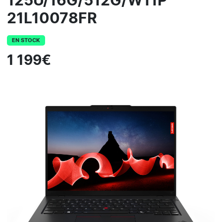
125U/16G/512G/W11P
21L10078FR
EN STOCK
1 199€