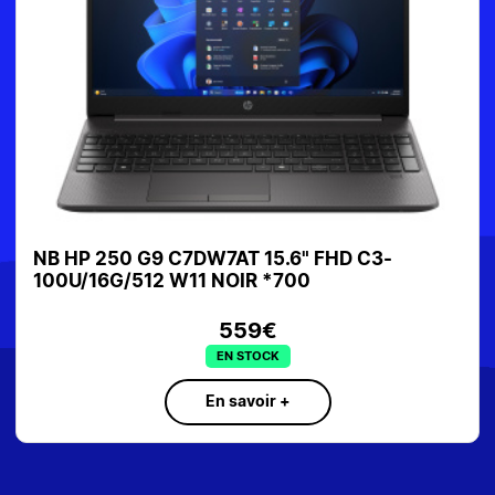
NB HP 250 G9 C7DW7AT 15.6" FHD C3-
100U/16G/512 W11 NOIR *700
559€
EN STOCK
En savoir +