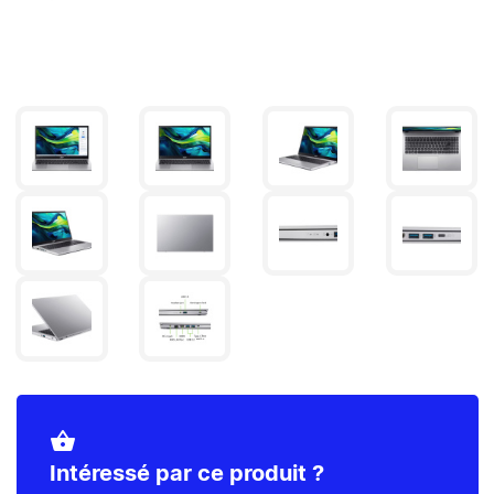
shopping_basket
Intéressé par ce produit ?