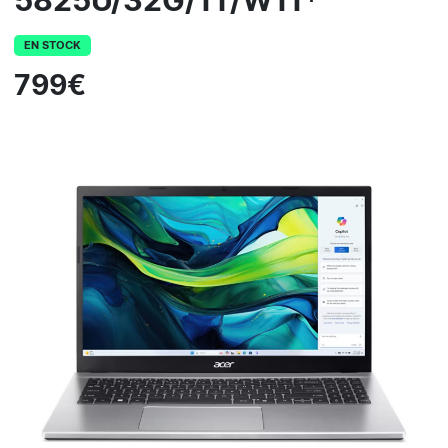
5825U/32G/1T/W11*
EN STOCK
799€