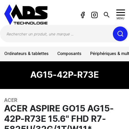
Panneau de gestion des cookies
search
MENU
Ordinateurs & tablettes
Composants
Périphériques & mul
AG15-42P-R73E
ACER
ACER ASPIRE GO15 AG15-
42P-R73E 15.6" FHD R7-