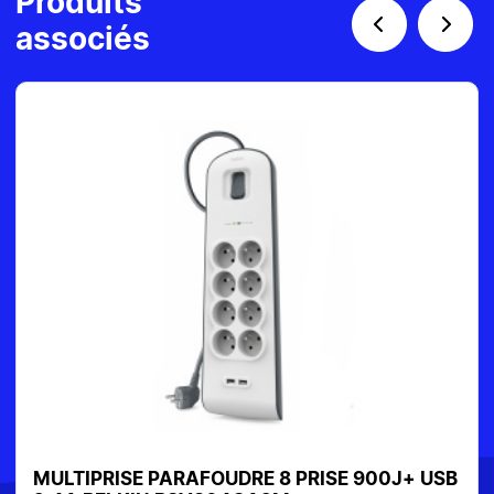
Produits
associés
SE 900J+ USB
MULTIPRISE PARAFOUDRE SPS.SAFE