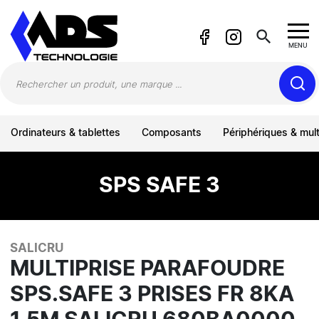
Panneau de gestion des cookies
search
MENU
Ordinateurs & tablettes
Composants
Périphériques & mul
SPS SAFE 3
SALICRU
MULTIPRISE PARAFOUDRE
SPS.SAFE 3 PRISES FR 8KA