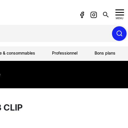
search
MENU
ue & consommables
Professionnel
Bons plans
e
 CLIP