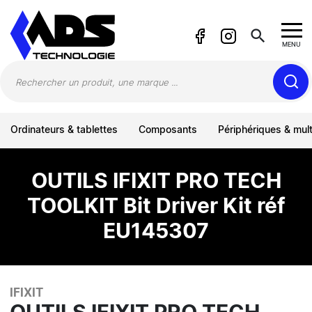
Panneau de gestion des cookies
search
MENU
Ordinateurs & tablettes
Composants
Périphériques & mul
OUTILS IFIXIT PRO TECH
TOOLKIT Bit Driver Kit réf
EU145307
IFIXIT