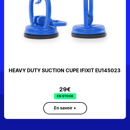
HEAVY DUTY SUCTION CUPE IFIXIT EU145023
O
29€
EN STOCK
En savoir +