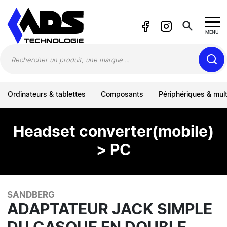
Panneau de gestion des cookies
search
MENU
Ordinateurs & tablettes
Composants
Périphériques & mul
Headset converter(mobile)
> PC
SANDBERG
ADAPTATEUR JACK SIMPLE