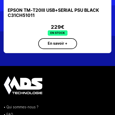
K
EPSON TM-P20 203DPI EPOS USB
559€
EN STOCK
En savoir +
• Qui sommes-nous ?
• FAQ