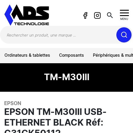
Panneau de gestion des cookies
search
MENU
Ordinateurs & tablettes
Composants
Périphériques & mul
TM-M30III
EPSON
EPSON TM-M30III USB-
ETHERNET BLACK Réf: