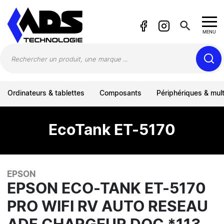
Panneau de gestion des cookies
search
MENU
Ordinateurs & tablettes
Composants
Périphériques & mul
EcoTank ET-5170
EPSON
EPSON ECO-TANK ET-5170
PRO WIFI RV AUTO RESEAU