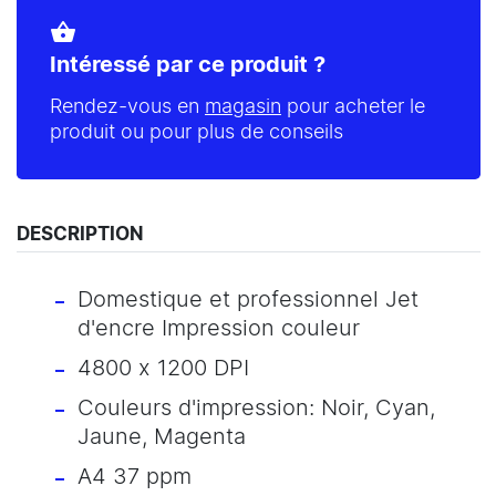
shopping_basket
Intéressé par ce produit ?
Rendez-vous en
magasin
pour acheter le
produit ou pour plus de conseils
DESCRIPTION
Domestique et professionnel Jet
d'encre Impression couleur
4800 x 1200 DPI
Couleurs d'impression: Noir, Cyan,
Jaune, Magenta
A4 37 ppm