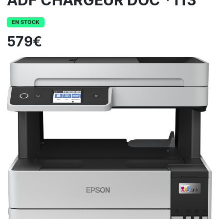
ADF CHARGEUR DOC *113
EN STOCK
579€