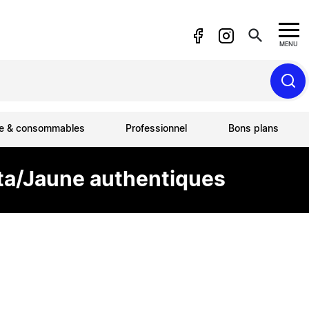
search
MENU
ue & consommables
Professionnel
Bons plans
ta/Jaune authentiques