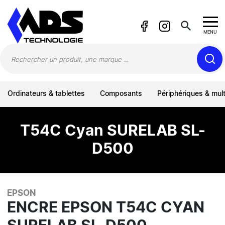
Panneau de gestion des cookies
search
MENU
Ordinateurs & tablettes
Composants
Périphériques & mul
T54C Cyan SURELAB SL-
D500
EPSON
ENCRE EPSON T54C CYAN