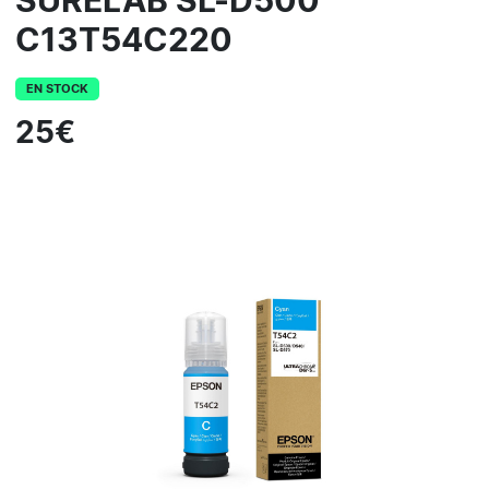
SURELAB SL-D500
C13T54C220
EN STOCK
25€