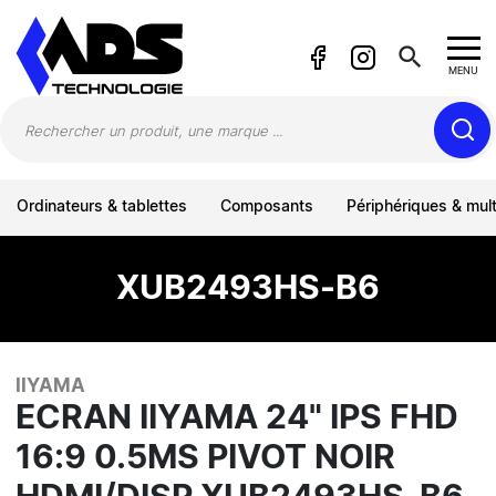
Panneau de gestion des cookies
search
MENU
Ordinateurs & tablettes
Composants
Périphériques & mul
XUB2493HS-B6
IIYAMA
ECRAN IIYAMA 24" IPS FHD
16:9 0.5MS PIVOT NOIR