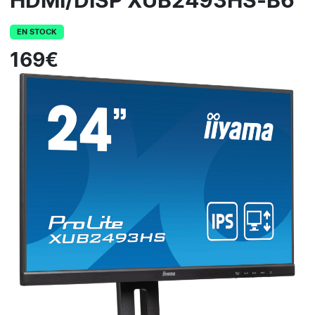
HDMI/DISP XUB2493HS-B6
EN STOCK
169€