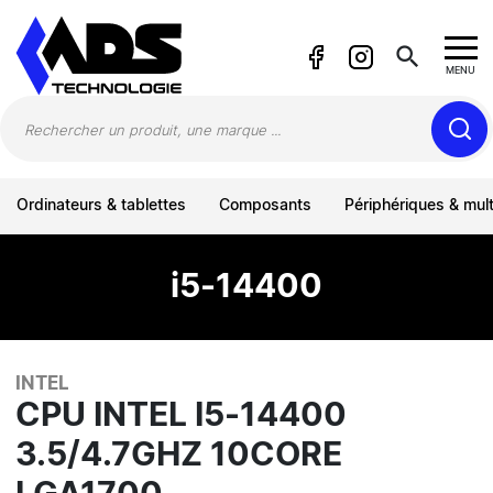
Panneau de gestion des cookies
search
MENU
Ordinateurs & tablettes
Composants
Périphériques & mul
i5-14400
INTEL
CPU INTEL I5-14400
3.5/4.7GHZ 10CORE