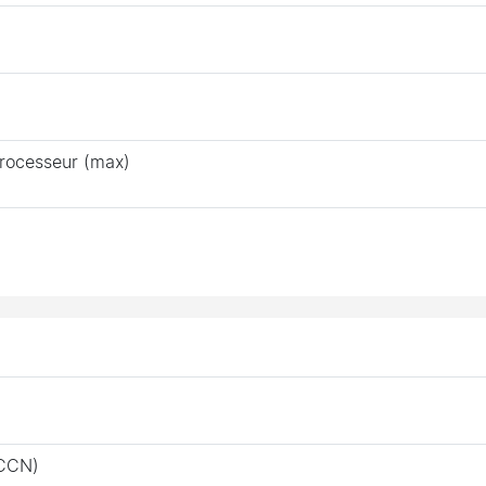
processeur (max)
ECCN)