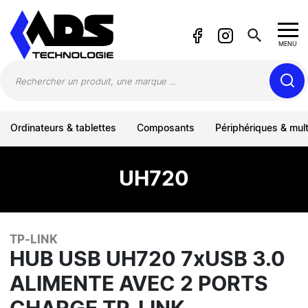
Panneau de gestion des cookies
search
MENU
Ordinateurs & tablettes
Composants
Périphériques & mul
UH720
TP-LINK
HUB USB UH720 7xUSB 3.0
ALIMENTE AVEC 2 PORTS