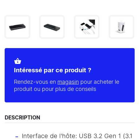
shopping_basket
Intéressé par ce produit ?
Rendez-vous en
magasin
pour acheter le
produit ou pour plus de conseils
DESCRIPTION
Interface de l'hôte: USB 3.2 Gen 1 (3.1