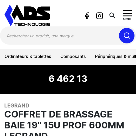
Panneau de gestion des cookies
search
MENU
Ordinateurs & tablettes
Composants
Périphériques & mul
6 462 13
LEGRAND
COFFRET DE BRASSAGE
BAIE 19" 15U PROF 600MM