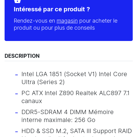
shopping_basket
Intéressé par ce produit ?
Rendez-vous en
magasin
pour acheter le
produit ou pour plus de conseils
DESCRIPTION
Intel LGA 1851 (Socket V1) Intel Core
Ultra (Series 2)
PC ATX Intel Z890 Realtek ALC897 7.1
canaux
DDR5-SDRAM 4 DIMM Mémoire
interne maximale: 256 Go
HDD & SSD M.2, SATA III Support RAID