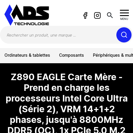
Panneau de gestion des cookies
search
MENU
Ordinateurs & tablettes
Composants
Périphériques & mul
Z890 EAGLE Carte Mère -
Prend en charge les
processeurs Intel Core Ultra
(Série 2), VRM 14+1+2
phases, jusqu'à 8800MHz
DDR5 (OC), 1x PCIe 5.0 M.2