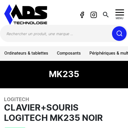
Panneau de gestion des cookies
search
MENU
Ordinateurs & tablettes
Composants
Périphériques & mul
MK235
LOGITECH
CLAVIER+SOURIS
LOGITECH MK235 NOIR