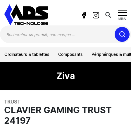
Panneau de gestion des cookies
search
MENU
Ordinateurs & tablettes
Composants
Périphériques & mul
Ziva
TRUST
CLAVIER GAMING TRUST
24197