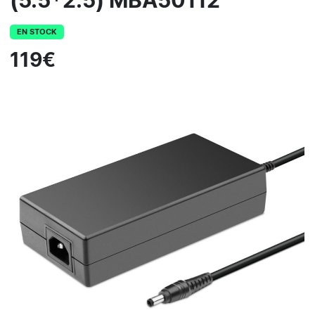
(5.5*2.5) MBA50112
EN STOCK
119€