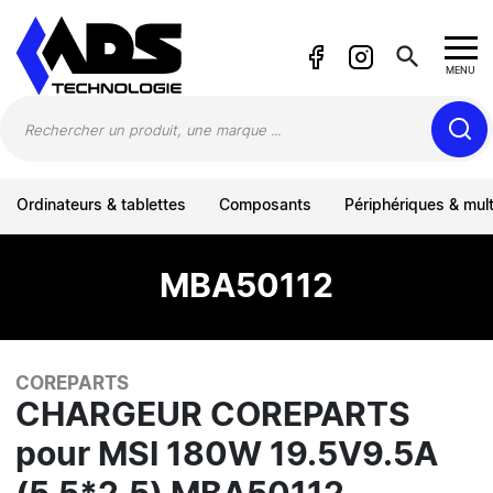
Panneau de gestion des cookies
search
MENU
Ordinateurs & tablettes
Composants
Périphériques & mul
MBA50112
COREPARTS
CHARGEUR COREPARTS
pour MSI 180W 19.5V9.5A